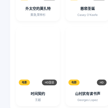
外太空的莫扎特
慈悲圣诞
黄渤,荣梓杉
Casey O'Keefe
电影
HD国语
电影
HD
时间契约
山村犹有读书声
王越
Georges Lopez