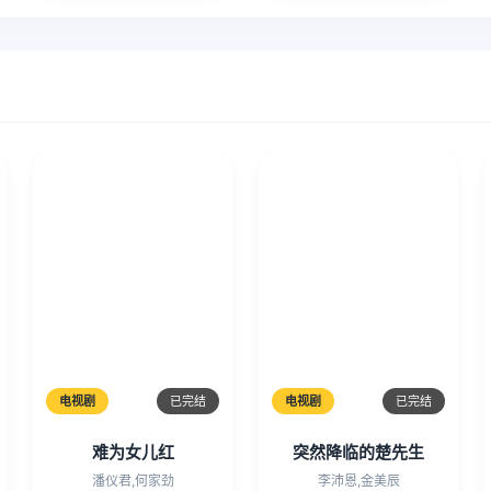
电视剧
已完结
电视剧
已完结
难为女儿红
突然降临的楚先生
潘仪君,何家劲
李沛恩,金美辰