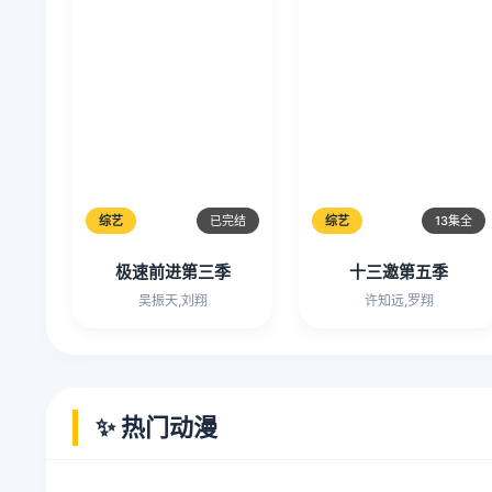
综艺
已完结
综艺
13集全
极速前进第三季
十三邀第五季
吴振天,刘翔
许知远,罗翔
✨ 热门动漫