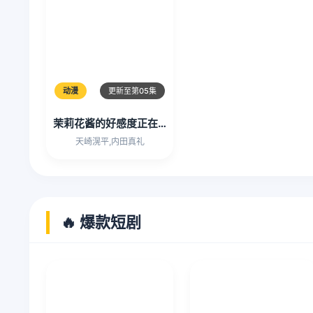
动漫
更新至第05集
茉莉花酱的好感度正在崩坏
天崎滉平,内田真礼
🔥 爆款短剧