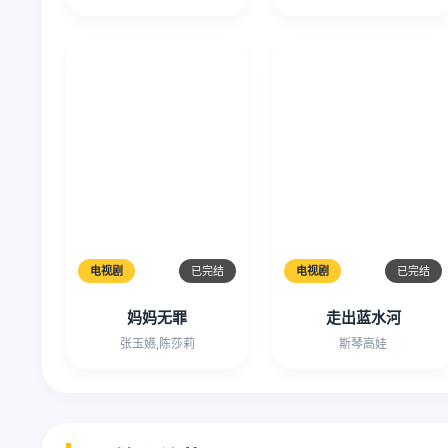
电视剧
已完结
电视剧
已完结
妈妈无罪
走出蓝水河
张玉嬿,陈莎莉
斯琴高娃