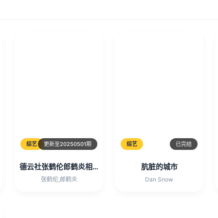
综艺
更新至20250501期
综艺
已完结
德云社张鹤伦郎鹤炎相声专场淄博站2025
肮脏的城市
张鹤伦,郎鹤炎
Dan Snow