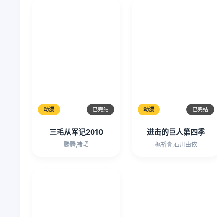
动漫
已完结
动漫
已完结
三毛从军记2010
进击的巨人第四季
滕腾,褚珺
梶裕貴,石川由依