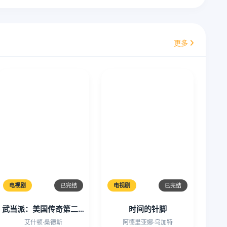
更多
电视剧
已完结
电视剧
已完结
武当派：美国传奇第二季
时间的针脚
艾什顿·桑德斯
阿德里亚娜·乌加特