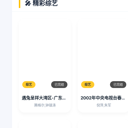
🎤 精彩综艺
综艺
已完结
综艺
已完结
遇兔呈祥大湾区-广东卫视春节晚会
2002年中央电视台春节联欢晚会
腾格尔,钟镇涛
倪萍,朱军