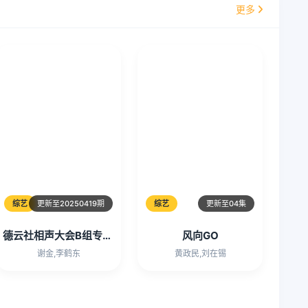
更多
综艺
更新至20250419期
综艺
更新至04集
德云社相声大会B组专场演出常熟站2025
风向GO
谢金,李鹤东
黄政民,刘在锡