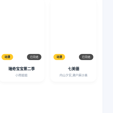
动漫
已完结
动漫
已完结
瑞奇宝宝第二季
七美德
小雨姐姐
内山夕实,濑户麻沙美