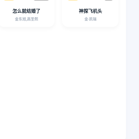
怎么就结婚了
神探飞机头
金东旭,高圣熙
金·凯瑞