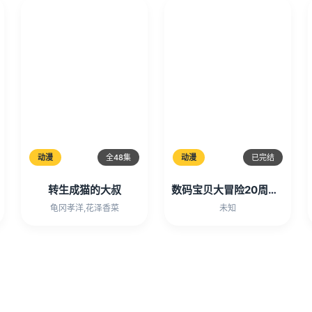
动漫
全48集
动漫
已完结
转生成猫的大叔
数码宝贝大冒险20周年纪念故事
龟冈孝洋,花泽香菜
未知