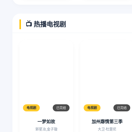
📺 热播电视剧
电视剧
已完结
电视剧
已完结
一梦如故
加州靡情第三季
郭星冶,金子璇
大卫·杜楚尼