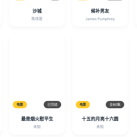
沙城
候补男友
陈伟恩
James Pumphrey
电影
已完结
电影
全60集
最是烟火慰平生
十五的月亮十六圆
未知
未知