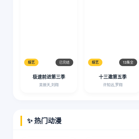
综艺
已完结
综艺
13集全
极速前进第三季
十三邀第五季
吴振天,刘翔
许知远,罗翔
✨ 热门动漫