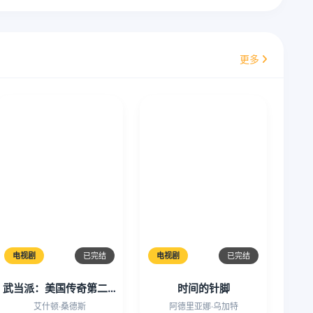
更多
电视剧
已完结
电视剧
已完结
武当派：美国传奇第二季
时间的针脚
艾什顿·桑德斯
阿德里亚娜·乌加特