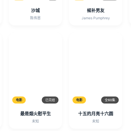
沙城
候补男友
陈伟恩
James Pumphrey
电影
已完结
电影
全60集
最是烟火慰平生
十五的月亮十六圆
未知
未知