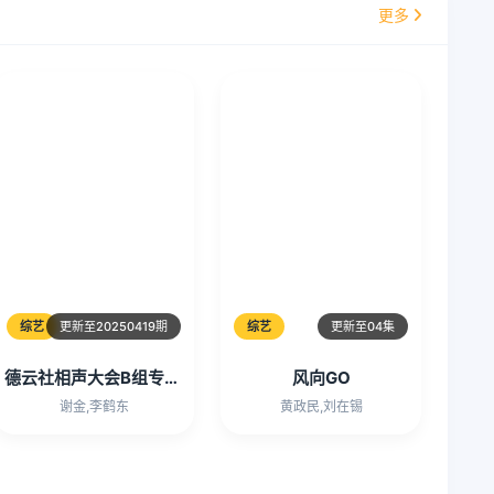
更多
综艺
更新至20250419期
综艺
更新至04集
德云社相声大会B组专场演出常熟站2025
风向GO
谢金,李鹤东
黄政民,刘在锡