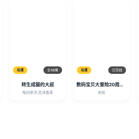
动漫
全48集
动漫
已完结
转生成猫的大叔
数码宝贝大冒险20周年纪念故事
龟冈孝洋,花泽香菜
未知