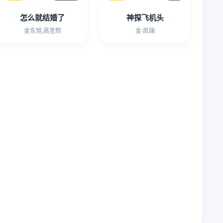
怎么就结婚了
神探飞机头
金东旭,高圣熙
金·凯瑞