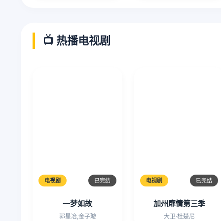
📺 热播电视剧
电视剧
已完结
电视剧
已完结
一梦如故
加州靡情第三季
郭星冶,金子璇
大卫·杜楚尼