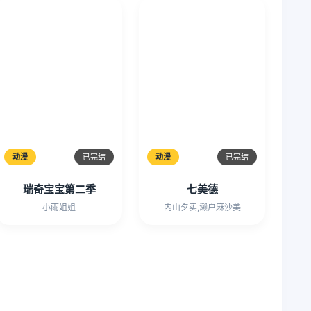
动漫
已完结
动漫
已完结
瑞奇宝宝第二季
七美德
小雨姐姐
内山夕实,濑户麻沙美