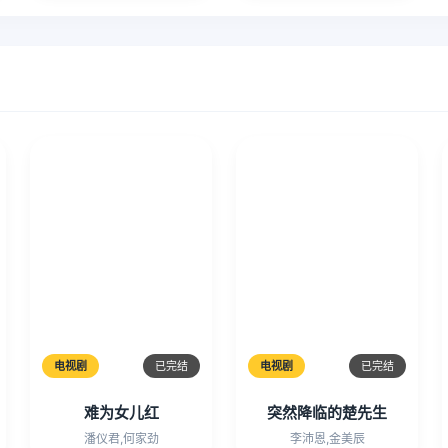
电视剧
已完结
电视剧
已完结
难为女儿红
突然降临的楚先生
潘仪君,何家劲
李沛恩,金美辰