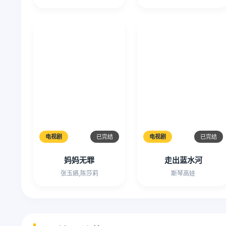
电视剧
已完结
电视剧
已完结
妈妈无罪
走出蓝水河
张玉嬿,陈莎莉
斯琴高娃