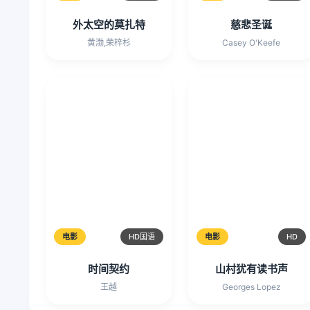
外太空的莫扎特
慈悲圣诞
黄渤,荣梓杉
Casey O'Keefe
电影
HD国语
电影
HD
时间契约
山村犹有读书声
王越
Georges Lopez