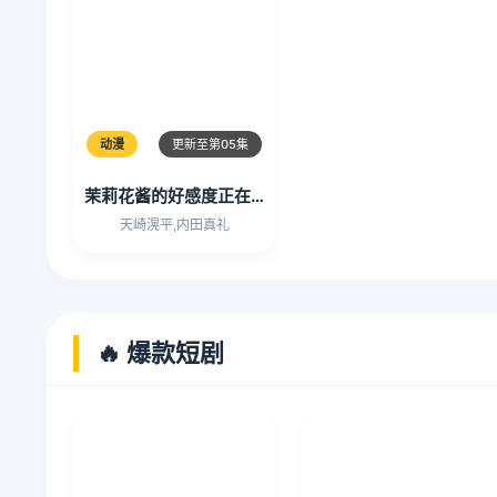
动漫
更新至第05集
茉莉花酱的好感度正在崩坏
天崎滉平,内田真礼
🔥 爆款短剧