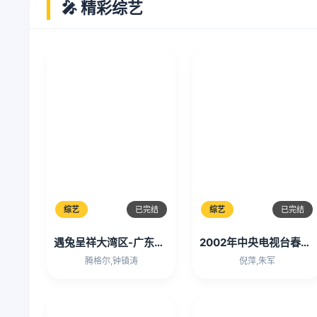
🎤 精彩综艺
综艺
已完结
综艺
已完结
遇兔呈祥大湾区-广东卫视春节晚会
2002年中央电视台春节联欢晚会
腾格尔,钟镇涛
倪萍,朱军