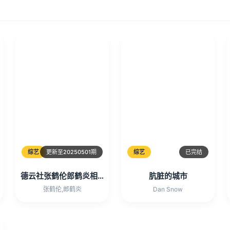
综艺
更新至20250501期
综艺
已完结
德云社张鹤伦郎鹤炎相声专场淄博站2025
肮脏的城市
张鹤伦,郎鹤炎
Dan Snow