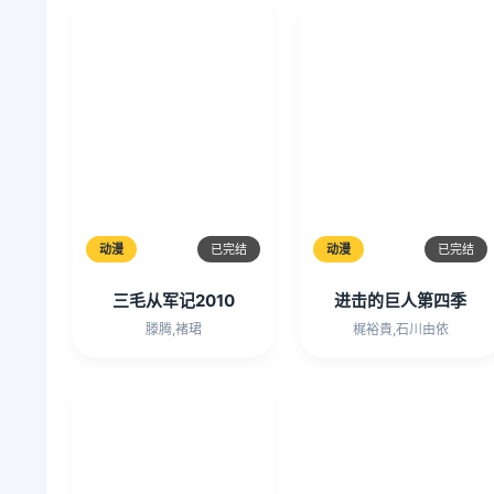
动漫
已完结
动漫
已完结
三毛从军记2010
进击的巨人第四季
滕腾,褚珺
梶裕貴,石川由依